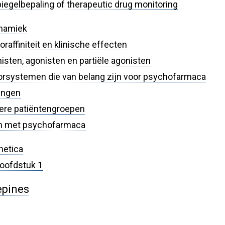
piegelbepaling of therapeutic drug monitoring
namiek
raffiniteit en klinische effecten
isten, agonisten en partiële agonisten
orsystemen die van belang zijn voor psychofarmaca
kingen
dere patiëntengroepen
en met psychofarmaca
netica
 hoofdstuk 1
epines