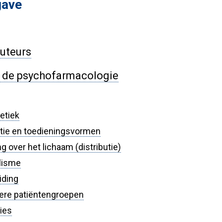
gave
auteurs
in de psychofarmacologie
etiek
tie en toedieningsvormen
ng over het lichaam (distributie)
lisme
iding
dere patiëntengroepen
ties