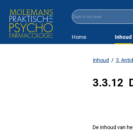
Overslaan
en
Zoek
naar
in
de
het
Home
Inhoud
inhoud
boek
Hoofdnavigatie
gaan
Inhoud
3. Anti
Kruimelpa
3.3.12 
De inhoud van het