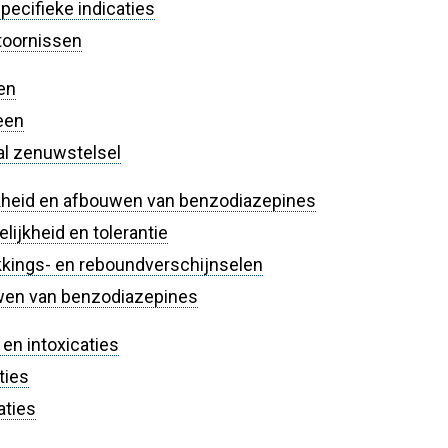
pecifieke indicaties
toornissen
en
een
al zenuwstelsel
kheid en afbouwen van benzodiazepines
lijkheid en tolerantie
kkings- en reboundverschijnselen
wen van benzodiazepines
 en intoxicaties
ties
aties