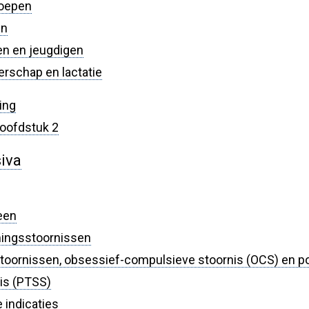
roepen
en
en en jeugdigen
rschap en lactatie
ing
 hoofdstuk 2
iva
een
ingsstoornissen
toornissen, obsessief-compulsieve stoornis (OCS) en p
is (PTSS)
 indicaties