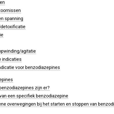
een
toornissen
en spanning
detoxificatie
ie
opwinding/agitatie
 indicaties
ndicatie voor benzodiazepines
epines
benzodiazepines zijn er?
van een specifiek benzodiazepine
ne overwegingen bij het starten en stoppen van benzod