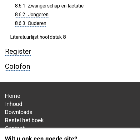
8.6.1 Zwangerschap en lactatie
8.6.2 Jongeren
8.6.3 Ouderen
Literatuurlijst hoofdstuk 8
Register
Colofon
Home
Hoofdnavigatie
Inhoud
Downloads
Bestel het boek
Contact
Wilt u ook een goede site?