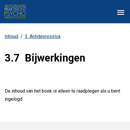
Overslaan
Zoe
Menu
en
naar
de
inhoud
Inhoud
3. Antidepressiva
Kruimelpad
gaan
3.7 Bijwerkingen
De inhoud van het boek is alleen te raadplegen als u bent
ingelogd.