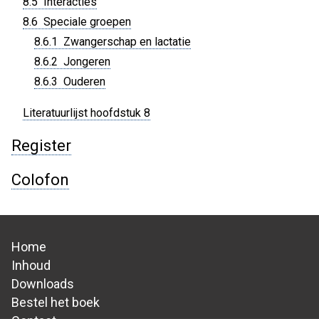
8.5 Interacties
8.6 Speciale groepen
8.6.1 Zwangerschap en lactatie
8.6.2 Jongeren
8.6.3 Ouderen
Literatuurlijst hoofdstuk 8
Register
Colofon
Home
Hoofdnavigatie
Inhoud
Downloads
Bestel het boek