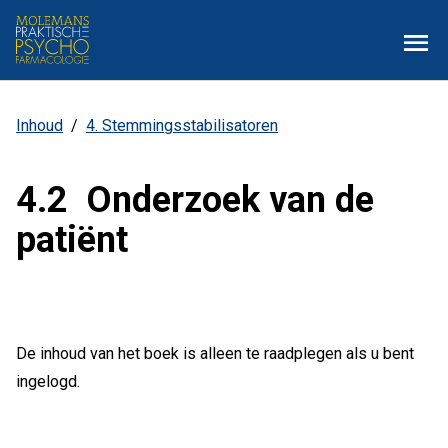
Overslaan
Zoe
Menu
en
naar
de
inhoud
Inhoud
4. Stemmingsstabilisatoren
Kruimelpad
gaan
4.2 Onderzoek van de
patiënt
De inhoud van het boek is alleen te raadplegen als u bent
ingelogd.