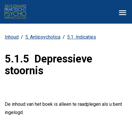
Overslaan
Zoe
Menu
en
naar
de
inhoud
Inhoud
5. Antipsychotica
5.1 Indicaties
Kruimelpad
gaan
5.1.5 Depressieve
stoornis
De inhoud van het boek is alleen te raadplegen als u bent
ingelogd.