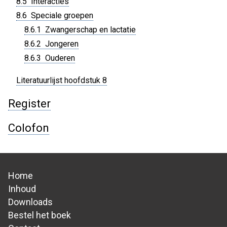
8.5 Interacties
8.6 Speciale groepen
8.6.1 Zwangerschap en lactatie
8.6.2 Jongeren
8.6.3 Ouderen
Literatuurlijst hoofdstuk 8
Register
Colofon
Home
Hoofdnavigatie
Inhoud
Downloads
Bestel het boek