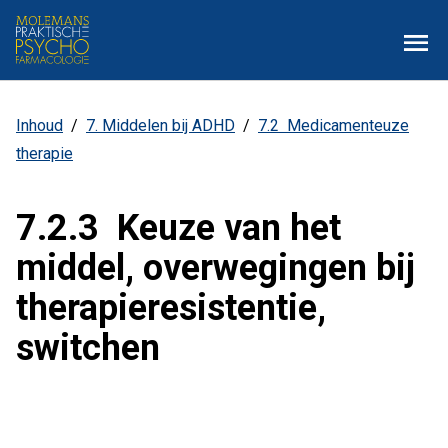
Overslaan
Zoe
Menu
en
naar
de
inhoud
Inhoud
7. Middelen bij ADHD
7.2 Medicamenteuze
Kruimelpad
gaan
therapie
7.2.3 Keuze van het
middel, overwegingen bij
therapieresistentie,
switchen