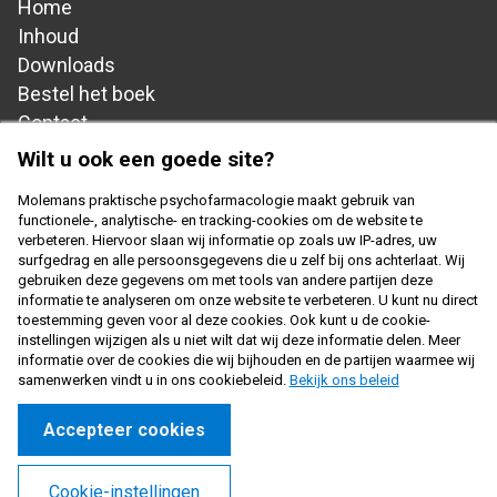
Home
Hoofdnavigatie
Inhoud
Downloads
Bestel het boek
Contact
Wilt u ook een goede site?
Cookiebeleid
Molemans praktische psychofarmacologie maakt gebruik van
Footer
Privacy disclaimer
functionele-, analytische- en tracking-cookies om de website te
verbeteren. Hiervoor slaan wij informatie op zoals uw IP-adres, uw
navigation
surfgedrag en alle persoonsgegevens die u zelf bij ons achterlaat. Wij
gebruiken deze gegevens om met tools van andere partijen deze
Copyright 2026 - Samenwerkingsverband Nederlandse
informatie te analyseren om onze website te verbeteren. U kunt nu direct
Huisartsen Genootschap en Prelum
toestemming geven voor al deze cookies. Ook kunt u de cookie-
instellingen wijzigen als u niet wilt dat wij deze informatie delen. Meer
informatie over de cookies die wij bijhouden en de partijen waarmee wij
samenwerken vindt u in ons cookiebeleid.
Bekijk ons beleid
Accepteer cookies
Cookie-instellingen