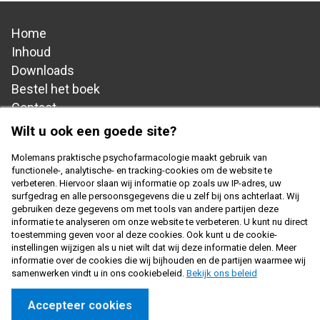
Home
Hoofdnavigatie
Inhoud
Downloads
Bestel het boek
Contact
Wilt u ook een goede site?
Cookiebeleid
Molemans praktische psychofarmacologie maakt gebruik van
Footer
Privacy disclaimer
functionele-, analytische- en tracking-cookies om de website te
verbeteren. Hiervoor slaan wij informatie op zoals uw IP-adres, uw
navigation
surfgedrag en alle persoonsgegevens die u zelf bij ons achterlaat. Wij
gebruiken deze gegevens om met tools van andere partijen deze
Copyright 2026 - Samenwerkingsverband Nederlandse
informatie te analyseren om onze website te verbeteren. U kunt nu direct
Huisartsen Genootschap en Prelum
toestemming geven voor al deze cookies. Ook kunt u de cookie-
instellingen wijzigen als u niet wilt dat wij deze informatie delen. Meer
informatie over de cookies die wij bijhouden en de partijen waarmee wij
samenwerken vindt u in ons cookiebeleid.
Bekijk ons beleid
Accepteer cookies