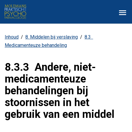
Overslaan
Zoe
Menu
en
naar
de
inhoud
Inhoud
8. Middelen bij verslaving
8.3
Kruimelpad
gaan
Medicamenteuze behandeling
8.3.3 Andere, niet-
medicamenteuze
behandelingen bij
stoornissen in het
gebruik van een middel