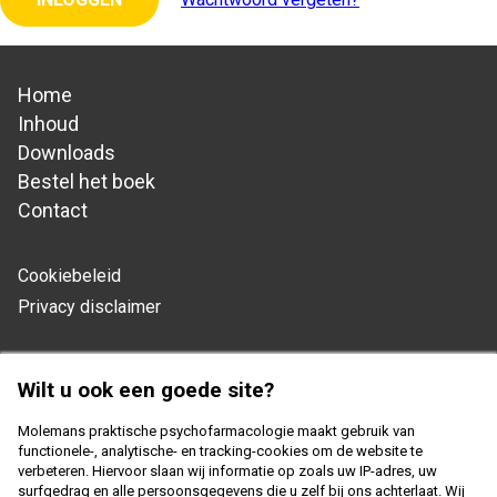
Home
Hoofdnavigatie
Inhoud
Downloads
Bestel het boek
Contact
Cookiebeleid
Footer
Privacy disclaimer
navigation
Copyright 2026 - Samenwerkingsverband Nederlandse
Wilt u ook een goede site?
Huisartsen Genootschap en Prelum
Molemans praktische psychofarmacologie maakt gebruik van
functionele-, analytische- en tracking-cookies om de website te
verbeteren. Hiervoor slaan wij informatie op zoals uw IP-adres, uw
surfgedrag en alle persoonsgegevens die u zelf bij ons achterlaat. Wij