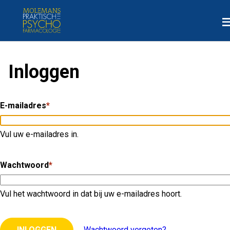
Overslaan
M
en
naar
de
inhoud
Inloggen
gaan
E-mailadres
Vul uw e-mailadres in.
Wachtwoord
Vul het wachtwoord in dat bij uw e-mailadres hoort.
INLOGGEN
Wachtwoord vergeten?