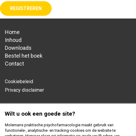
REGISTREREN
Home
Hoofdnavigatie
Inhoud
Downloads
Bestel het boek
Contact
Cookiebeleid
Footer
Privacy disclaimer
navigation
Copyright 2026 - Samenwerkingsverband Nederlandse
Wilt u ook een goede site?
Huisartsen Genootschap en Prelum
Molemans praktische psychofarmacologie maakt gebruik van
functionele-, analytische- en tracking-cookies om de website te
verbeteren. Hiervoor slaan wij informatie op zoals uw IP-adres, uw